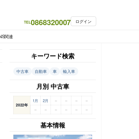
0868320007
ログイン
TEL
NS関連
キーワード検索
中古車
自動車
車
輸入車
月別 中古車
1月
2月
–
–
–
–
2022年
–
–
–
–
–
–
基本情報