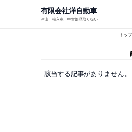
内
有限会社洋自動車
容
津山 輸入車 中古部品取り扱い
を
ス
トップ
キ
ッ
プ
該当する記事がありません。