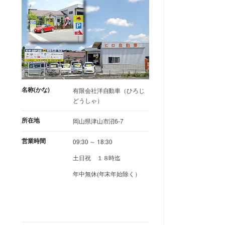
名称(かな)
有限会社洋自動車（ひろじ
どうしゃ）
所在地
岡山県津山市沼6-7
営業時間
09:30 ～ 18:30
土日祝 １８時迄
年中無休(年末年始除く）