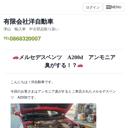
内
ログイン
MENU
容
を
有限会社洋自動車
ス
津山 輸入車 中古部品取り扱い
キ
0868320007
ッ
TEL
プ
メルセデスベンツ A200d アンモニア
臭がする！？
こんにちは！洋自動車です。
今回のお客さまはアンモニア臭がするとご来店されたメルセデスベン
ツ A200dです。