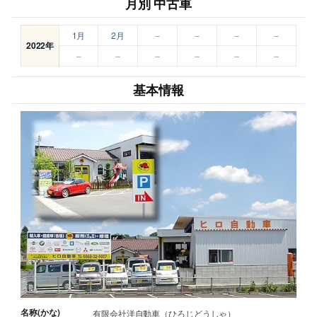
月別 中古車
1月
2月
–
–
–
–
2022年
–
–
–
–
–
–
基本情報
名称(かな)
有限会社洋自動車（ひろじどうしゃ）