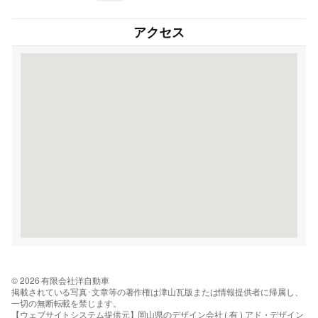
アクセス
© 2026 有限会社洋自動車
掲載されている写真･文章等の著作権は津山瓦版または情報提供者に帰属し、
一切の無断転載を禁じます。
【ウェブサイトシステム提供元】岡山県のデザイン会社 ( 有 ) アド・デザイン