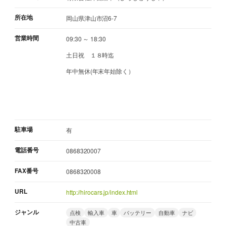
所在地
岡山県津山市沼6-7
営業時間
09:30 ～ 18:30
土日祝 １８時迄
年中無休(年末年始除く）
駐車場
有
電話番号
0868320007
FAX番号
0868320008
URL
http://hirocars.jp/index.html
ジャンル
点検
輸入車
車
バッテリー
自動車
ナビ
中古車