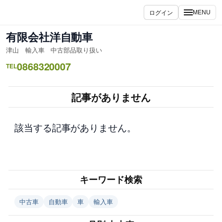
内
ログイン
MENU
容
を
有限会社洋自動車
ス
津山 輸入車 中古部品取り扱い
キ
0868320007
ッ
TEL
プ
記事がありません
該当する記事がありません。
キーワード検索
中古車
自動車
車
輸入車