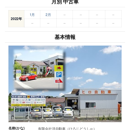
月別 中古車
1月
2月
–
–
–
–
2022年
–
–
–
–
–
–
基本情報
名称(かな)
有限会社洋自動車（ひろじどうしゃ）