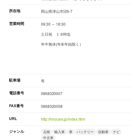
所在地
岡山県津山市沼6-7
営業時間
09:30 ～ 18:30
土日祝 １８時迄
年中無休(年末年始除く）
駐車場
有
電話番号
0868320007
FAX番号
0868320008
URL
http://hirocars.jp/index.html
ジャンル
点検
輸入車
車
バッテリー
自動車
ナビ
中古車