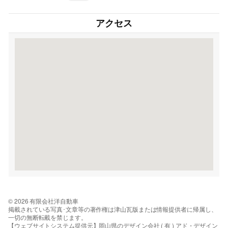
アクセス
© 2026 有限会社洋自動車
掲載されている写真･文章等の著作権は津山瓦版または情報提供者に帰属し、
一切の無断転載を禁じます。
【ウェブサイトシステム提供元】岡山県のデザイン会社 ( 有 ) アド・デザイン