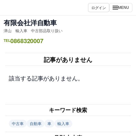
内
ログイン
MENU
容
を
有限会社洋自動車
ス
津山 輸入車 中古部品取り扱い
キ
0868320007
ッ
TEL
プ
記事がありません
該当する記事がありません。
キーワード検索
中古車
自動車
車
輸入車