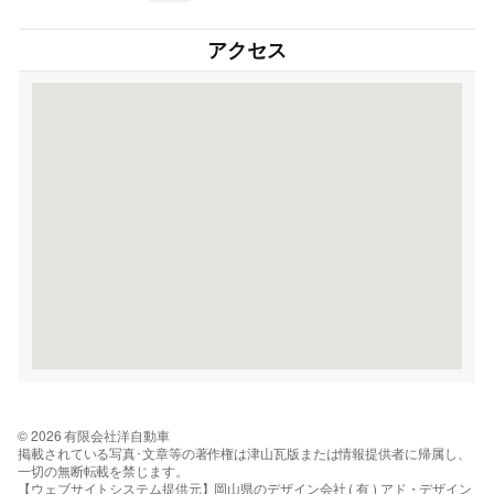
アクセス
© 2026 有限会社洋自動車
掲載されている写真･文章等の著作権は津山瓦版または情報提供者に帰属し、
一切の無断転載を禁じます。
【ウェブサイトシステム提供元】岡山県のデザイン会社 ( 有 ) アド・デザイン