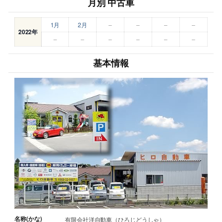
月別 中古車
1月
2月
–
–
–
–
2022年
–
–
–
–
–
–
基本情報
名称(かな)
有限会社洋自動車（ひろじどうしゃ）