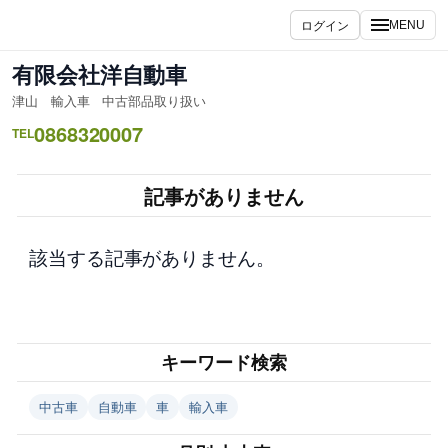
内
ログイン
MENU
容
を
有限会社洋自動車
ス
津山 輸入車 中古部品取り扱い
キ
0868320007
ッ
TEL
プ
記事がありません
該当する記事がありません。
キーワード検索
中古車
自動車
車
輸入車