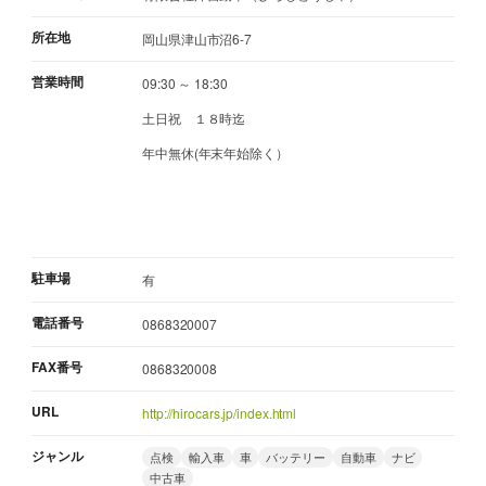
所在地
岡山県津山市沼6-7
営業時間
09:30 ～ 18:30
土日祝 １８時迄
年中無休(年末年始除く）
駐車場
有
電話番号
0868320007
FAX番号
0868320008
URL
http://hirocars.jp/index.html
ジャンル
点検
輸入車
車
バッテリー
自動車
ナビ
中古車