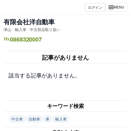
内
ログイン
MENU
容
を
有限会社洋自動車
ス
津山 輸入車 中古部品取り扱い
キ
0868320007
ッ
TEL
プ
記事がありません
該当する記事がありません。
キーワード検索
中古車
自動車
車
輸入車