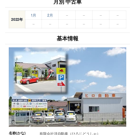
月別 中古車
1月
2月
–
–
–
–
2022年
–
–
–
–
–
–
基本情報
名称(かな)
有限会社洋自動車（ひろじどうしゃ）