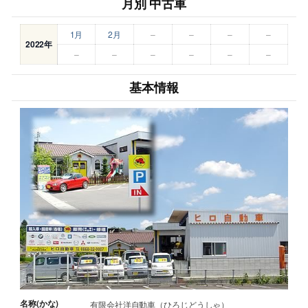
月別 中古車
1月
2月
–
–
–
–
2022年
–
–
–
–
–
–
基本情報
名称(かな)
有限会社洋自動車（ひろじどうしゃ）