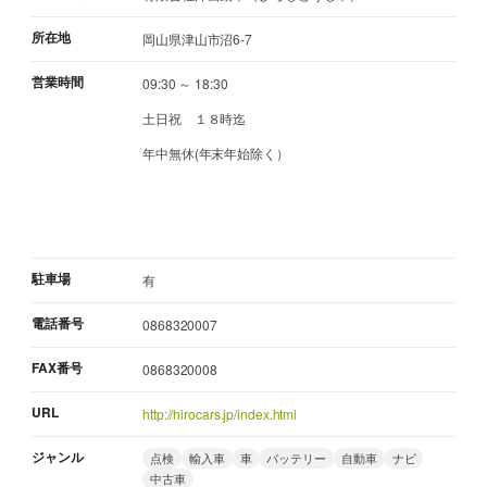
所在地
岡山県津山市沼6-7
営業時間
09:30 ～ 18:30
土日祝 １８時迄
年中無休(年末年始除く）
駐車場
有
電話番号
0868320007
FAX番号
0868320008
URL
http://hirocars.jp/index.html
ジャンル
点検
輸入車
車
バッテリー
自動車
ナビ
中古車