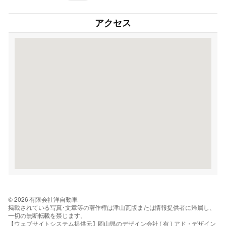
アクセス
© 2026 有限会社洋自動車
掲載されている写真･文章等の著作権は津山瓦版または情報提供者に帰属し、
一切の無断転載を禁じます。
【ウェブサイトシステム提供元】岡山県のデザイン会社 ( 有 ) アド・デザイン