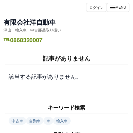
内
ログイン
MENU
容
を
有限会社洋自動車
ス
津山 輸入車 中古部品取り扱い
キ
0868320007
ッ
TEL
プ
記事がありません
該当する記事がありません。
キーワード検索
中古車
自動車
車
輸入車