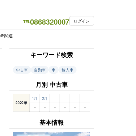
0868320007
ログイン
TEL
NS関連
キーワード検索
中古車
自動車
車
輸入車
月別 中古車
1月
2月
–
–
–
–
2022年
–
–
–
–
–
–
基本情報