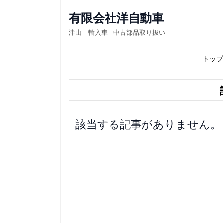
内
有限会社洋自動車
容
津山 輸入車 中古部品取り扱い
を
ス
トップ
キ
ッ
プ
該当する記事がありません。