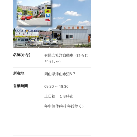
名称(かな)
有限会社洋自動車（ひろじ
どうしゃ）
所在地
岡山県津山市沼6-7
営業時間
09:30 ～ 18:30
土日祝 １８時迄
年中無休(年末年始除く）