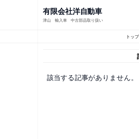
内
有限会社洋自動車
容
津山 輸入車 中古部品取り扱い
を
ス
トップ
キ
ッ
プ
該当する記事がありません。