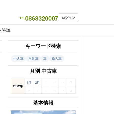
0868320007
ログイン
TEL
NS関連
キーワード検索
中古車
自動車
車
輸入車
月別 中古車
1月
2月
–
–
–
–
2022年
–
–
–
–
–
–
基本情報