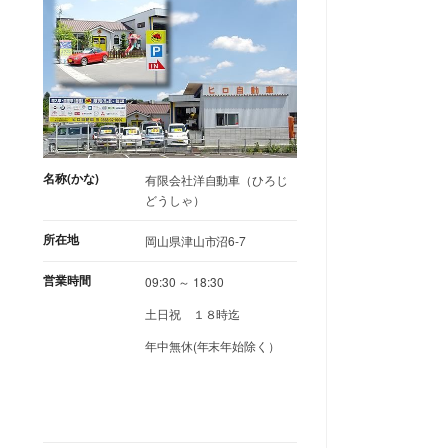
名称(かな)
有限会社洋自動車（ひろじ
どうしゃ）
所在地
岡山県津山市沼6-7
営業時間
09:30 ～ 18:30
土日祝 １８時迄
年中無休(年末年始除く）